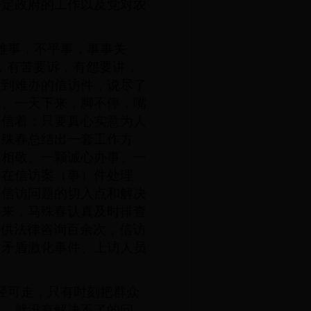
否定政府的工作以及党对农
难事，不平事，事事关
，有苦要诉，有怨要讲，
遇到难办的信访件，说尽了
骂。一天下来，脚不停，嘴
坚信着：只要真心实意为人
马殊春总结出一套工作方
茶相敬、一颗诚心办事、一
；在信访案（事）件处理
决信访问题的切入点和解决
年来，马殊春认真及时排查
众提供法律咨询百余次，信访
致矛盾激化事件、上访人员
径可走，只有时刻把群众
难，就没有解决不了的问