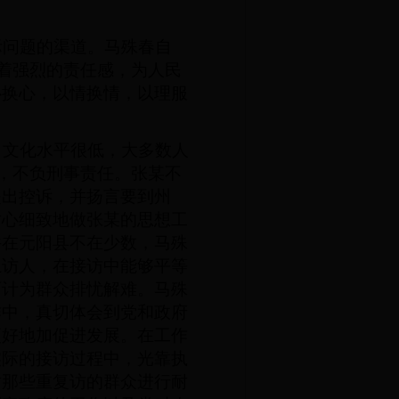
问题的渠道。马殊春自
凭着强烈的责任感，为人民
心换心，以情换情，以理服
文化水平很低，大多数人
法，不负刑事责任。张某不
提出控诉，并扬言要到州
耐心细致地做张某的思想工
件在元阳县不在少数，马殊
上访人，在接访中能够平等
百计为群众排忧解难。马殊
作中，真切体会到党和政府
更好地加促进发展。在工作
实际的接访过程中，光靠执
对那些重复访的群众进行耐