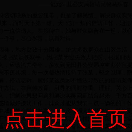
——记元阳县公安局信访民警马殊春
密切联系的重要纽带，也是了解民情、解决群众实际
工作以来，面对天下第一难、天下第一烦的信访工作，她
每一位信访人。在接待中，她与群众融合在一起，以
一件事，尽心尽责，认真对待。
县，地方财政十分困难，绝大多数群众在山区生活，
，张某被高某误伤双手，因高某为过失致人轻伤，根据刑
人，应该抓去坐牢，多次到元阳县公安局控申办公室
志不厌其烦，每一次都热情接待了张某，晓之以理，
解，停访息诉。像张某这类因不懂法导致的的信访案
作方法，在宣传教育、引导的同时尊重、理解、关心
人，把解决思想问题和解决实际问题结合起来，千方
感情做好接访工作，群众才能从我们一点一滴的的工
点击进入首页
中威信就会越来越高，就会形成强大的凝聚力，就能
下群众的来信来访工作，呈现出多样性和复杂性，在
通也无法说服老百姓的，马殊春同志就不厌其烦的地