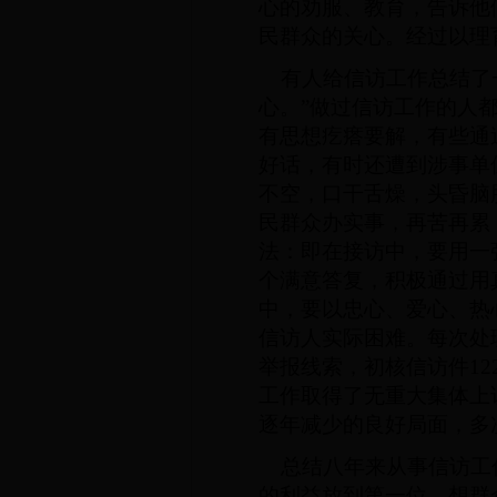
心的劝服、教育，告诉他
民群众的关心。经过以理
有人给信访工作总结了一
心。”做过信访工作的人
有思想疙瘩要解，有些通
好话，有时还遭到涉事单
不空，口干舌燥，头昏脑
民群众办实事，再苦再累
法：即在接访中，要用一
个满意答复，积极通过用
中，要以忠心、爱心、热
信访人实际困难。每次处
举报线索，初核信访件12
工作取得了无重大集体上
逐年减少的良好局面，多
总结八年来从事信访工作
的利益放到第一位，想群