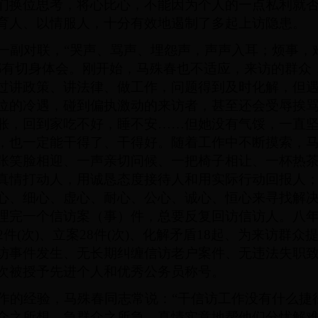
们换位思考，将心比心，不能因为个人的一点私利就
育人、以情服人，十分有效地遏制了多起上访隐患。
副对联，“哭声、骂声、埋怨声，声声入耳；烦事，
都有切身体会。刚开始，马殊春也不适应，来访的群众
过讲政策、讲法律、做工作，问题得到及时化解，但
位的冷遇，碰到偏执激动的来访者，甚至还会受辱挨
胀，回到家吃不好，睡不安……但她没有气馁，一直
，也一定能干得了、干得好。随着工作中不断摸索，
张笑脸相迎、一声亲切问候、一把椅子相让、一杯热
真情打动人，用诚恳态度接待人和用实际行动回报人
心、细心、虚心、耐心、公心、诚心、恒心来寻找解
理完一个信访案（事）件，总要反复回访信访人。八
2件(次)、立案28件(次)、化解矛盾18起、为来访群
访事件发生、无长期纠缠信访老户案件、无违法失职
次被授予先进个人和优秀公务员称号。
的经验，马殊春同志常说：“干信访工作没有什么捷
众之所想、急群众之所急，真情实意地帮他们分忧解