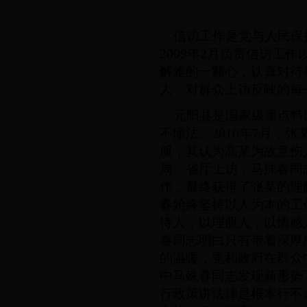
信访工作是党与人民保持
2009年2月负责信访
解难的一颗心，认真对待
人，对群众上访反映的每
元阳县是国家级重点特困
不懂法。2010年7月
服，其认为高某为故意伤
局、省厅上访，马殊春同
作，最终获得了张某的理
春始终坚持以人为本的工
待人，以理服人，以情感
春同志明白只有带着深厚
的温暖，党和政府在群众
中马殊春同志发现新形势
行政策讲法律是根本行不